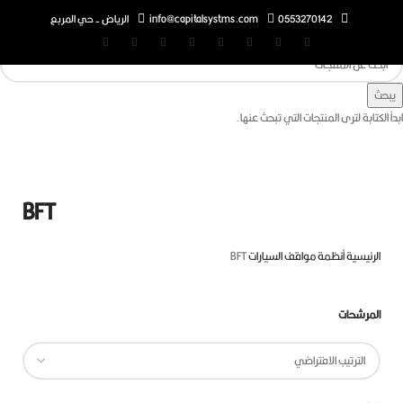
0553270142
info@capitalsystms.com
الرياض - حي المربع
تابة لترى المنتجات التي تبحث عنها.
BFT
رئيسية
أنظمة مواقف السيارات
BFT
مرشحات