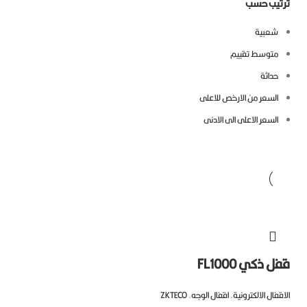
تيب حسب
شعبية
متوسط ​​تقييم
حداثة
السعر من الارخص للاعلى
السعر الاعلى الى الادنى
ل ذكي FL1000
قفال الالكترونية
,
اقفال الوجه
,
ZKTECO