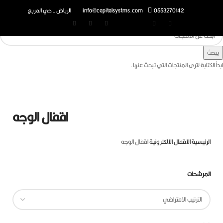
0553270142
info@capitalsystms.com
الرياض - حي المربع
تابة لترى المنتجات التي تبحث عنها.
اقفال الوجه
رئيسية
الاقفال الالكترونية
اقفال الوجه
مرشحات