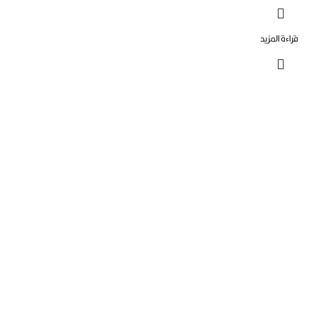
ءة المزيد
Capital systems
أنظمة التحكم فى الابواب
Capital systems
اجهزة التفتيش
Capital systems