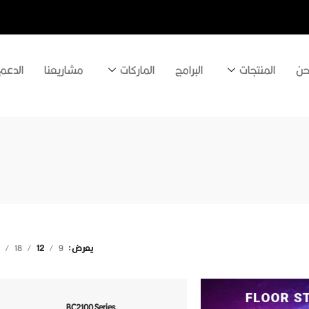
حن
المنتجات
البرامج
الماركات
مشاريعنا
الدعم
يعرض
9
12
18
4
BC2100 Series