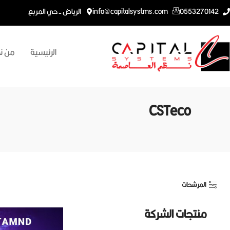
0553270142
info@capitalsystms.com
الرياض - حي المربع
الرئيسية
من ن
CSTeco
المرشحات
منتجات الشركة