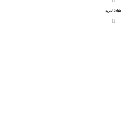
ءة المزيد
Capital systems
أنظمة التحكم فى الابواب
Capital systems
اجهزة التفتيش
Capital systems
بوابات الافراد