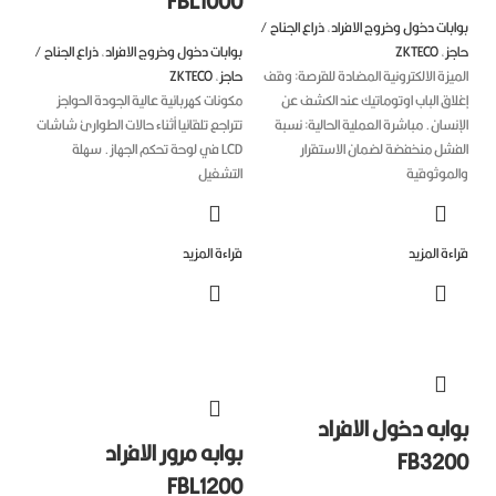
FBL1000
بات دخول وخروج الافراد
,
ذراع الجناح /
جز
,
ZKTECO
بوابات دخول وخروج الافراد
,
ذراع الجناح /
يزة الالكترونية المضادة للقرصة: وقف
حاجز
,
ZKTECO
اق الباب اوتوماتيك عند الكشف عن
مكونات كهربائية عالية الجودة الحواجز
نسان. مباشرة العملية الحالية: نسبة
تتراجع تلقائيا أثناء حالات الطوارئ شاشات
فشل منخفضة لضمان الاستقرار
LCD في لوحة تحكم الجهاز. سهلة
لموثوقية
التشغيل
ءة المزيد
قراءة المزيد
ابه دخول الافراد
بوابه مرور الافراد
FB320
FBL1200