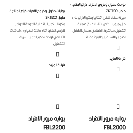
بات دخول وخروج الافراد
,
ذراع الجناح /
جز
,
ZKTECO
بوابات دخول وخروج الافراد
,
ذراع الجناح /
ة مضاد للضرر: تلقائيا يفتح الذراع في
حاجز
,
ZKTECO
ل مرور شخص اثناء الاغلاق عملية
مكونات كهربائية عالية الجودة الحواجز
غيل مباشرة: انخفاض معدل الفشل
تتراجع تلقائيا أثناء حالات الطوارئ شاشات
مان الاستقرار والموثوقية
LCD في لوحة تحكم الجهاز. سهلة
التشغيل
ءة المزيد
قراءة المزيد
ابه مرور الافراد
بوابه مرور الافراد
FBL2200
FBL200