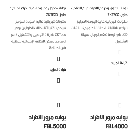
بات دخول وخروج الافراد
,
ذراع الجناح /
بوابات دخول وخروج الافراد
,
ذراع الجناح /
جز
,
ZKTECO
حاجز
,
ZKTECO
نات كهربائية عالية الجودة الحواجز
مكونات كهربائية عالية الجودة الحواجز
اجع تلقائيا أثناء حالات الطوارئ شاشات
تتراجع تلقائيا أثناء حالات الطوارئ يوفر
LCD في لوحة تحكم الجهاز. سهلة
ZKTeco قدرة ( التوصيل والتشغيل ) مع
تشغيل
ادنى حد ممكن للتكلفة الإجمالية للملكية
في الصناعة
ءة المزيد
قراءة المزيد
ابه مرور الافراد
بوابه مرور الافراد
FBL5000
FBL400