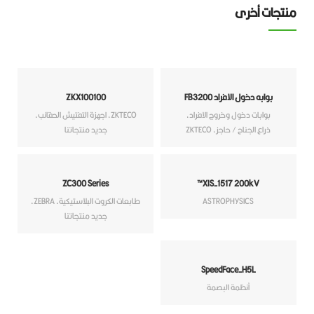
تجات أخرى
بوابه دخول الافراد FB3200
ZKX100100
بوابات دخول وخروج الافراد
,
ZKTECO
,
اجهزة التفتيش الحقائب
,
ذراع الجناح / حاجز
,
ZKTECO
جديد منتجاتنا
ZC300 Series
XIS-1517 200kV™
ASTROPHYSICS
طابعات الكروت البلاستيكية
,
ZEBRA
,
جديد منتجاتنا
SpeedFace-H5L
أنظمة البصمة