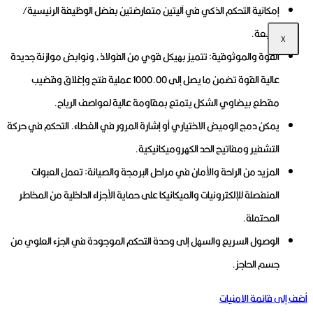
إمكانية التحكم الذكي في آليتين متعارضتين بفضل الوظيفة الرئيسية/
التابعة.
X
القوة والموثوقية: تتميز بهيكل قوي من الفولاذ، ونوابض موازنة جديدة
عالية القوة تضمن ما يصل إلى 1000.00 عملية فتح وإغلاق وقضيب
مقطع بيضاوي الشكل يتمتع بمقاومة عالية لعواصف الرياح.
يمكن دمج الوميض الاختياري أو إشارة المرور في الغطاء.
التحكم في حركة
التشفير ومفاتيح الحد الكهروميكانيكية.
المزيد من الراحة والأمان في مراحل البرمجة والصيانة: تعمل العبوات
المنفصلة للإلكترونيات والميكانيكا على حماية الأجزاء الداخلية من المخاطر
المحتملة.
الوصول السريع والسهل إلى وحدة التحكم الموجودة في الجزء العلوي من
جسم الحاجز.
أضف إلى قائمة الامنيات