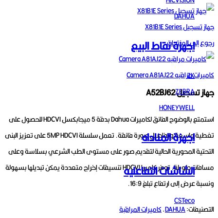
DAHUA
جهاز تسجيل X81B1E Series
اجهزة نقاط البيع
رجوع إلى المنتجات
كاميرات مراقبه Camera A81AJ22
ZK
ZEBRA
جهاز تسجيل A52BJ62
HONEYWELL
استمتع بالوضوح الفائق لكاميرات Dahua بدقة 5 ميجابكسل HDCVI للحصول على
اجهزة المناداه
تغطية واسعة وتفاصيل صورة فائقة.
تعمل سلسلة 5MP HDCVI على تعزيز البنى
التحتية المحورية الحالية لتقديم صور على مستوى الطب الشرعي بسلاسة وعلى
مسافات طويلة.
توفر كاميرا HDCVI تنسيقات إخراج متعددة يمكن تبديلها بسهولة
الشاشات التفاعليه
ونسبة عرض إلى ارتفاع تبلغ 16:9.
CSTeco
التصنيفات:
DAHUA
,
كاميرات المراقبة