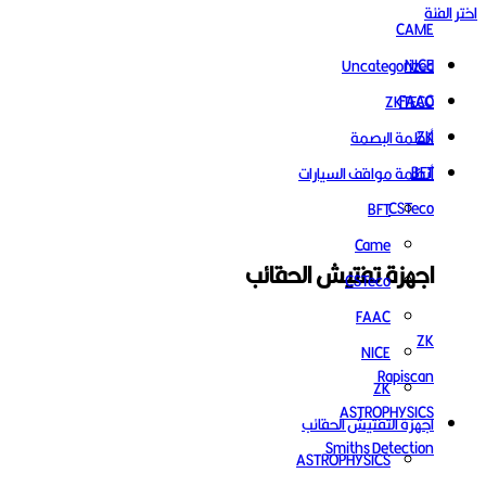
اختر الفئة
CAME
NICE
Uncategorized
FAAC
ZKTECO
ZK
أنظمة البصمة
BFT
أنظمة مواقف السيارات
CSTeco
BFT
Came
اجهزة تفتيش الحقائب
CSTeco
FAAC
ZK
NICE
Rapiscan
ZK
ASTROPHYSICS
اجهزة التفتيش الحقائب
Smiths Detection
ASTROPHYSICS