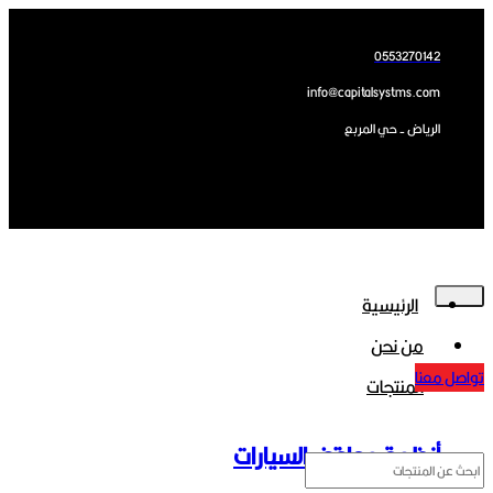
Skip
0553270142
to
info@capitalsystms.com
content
الرياض - حي المربع
الرئيسية
من نحن
تواصل معنا
المنتجات
أنظمة مواقف السيارات