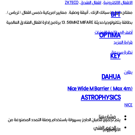
الاقفال الالكترونية
,
اقفال الفندق
,
ZKTECO
مفتاح طوارئ سبائك الزنك، أنيقة وصلبة. معايير امريكية خمس اقفال (ترباس).
BFT
بطاقة بتكنولوجيا حديثة 13.56MHZ MIFARE برنامج إدارة اقفال الفنادق العالمية
أضف إلى قائمة الامنيات
OPTIMA
قراءة المزيد
نظرة سريعة
KEY
يقارن
DAHUA
Nice Wide M Barrier ( Max 4m)
ASTROPHYSICS
NICE
مشاريعنا
يتم تجميع قضبان الحاجز بسهولة باستخدام وصلة التمدد المصنوعة من
الدعم الفني
الألومنيوم.