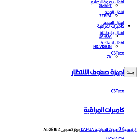
اقفال بصمة الاصابع
SMART
اقفال الوجه
ZEBRA
اقفال الفندق
كاميرات المراقبة
اقفال بالبطاقة
DAHUA
اقفال لاسلكية
HICVISION
CSTeco
ZK
اجهزة صفوف الانتظار
يبحث
CSTeco
كاميرات المراقبة
اضغط للتكبير
ZK
الرئيسية
كاميرات المراقبة
DAHUA
جهاز تسجيل A52BJ62
HICVISION