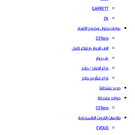
GARRETT
ZK
بوابات دخول وخروج الافراد
CSTeco
الباب الدوار بارتفاع كامل
باب دوار
ذراع الجناح / حاجز
ذراع متأرجح حاجز
جديد منتجاتنا
حواجز متحركة
CSTeco
طابعات الكروت البلاستيكية
EVOLIS