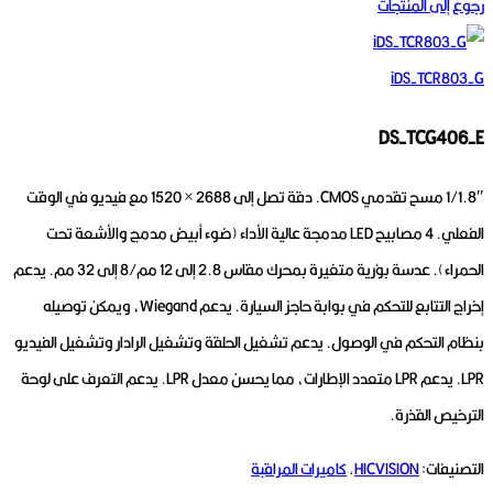
رجوع إلى المنتجات
iDS-TCR803-G
DS-TCG406-E
1/1.8″ مسح تقدمي CMOS.
دقة تصل إلى 2688 × 1520 مع فيديو في الوقت
الفعلي.
4 مصابيح LED مدمجة عالية الأداء (ضوء أبيض مدمج والأشعة تحت
الحمراء).
عدسة بؤرية متغيرة بمحرك مقاس 2.8 إلى 12 مم/8 إلى 32 مم.
يدعم
إخراج التتابع للتحكم في بوابة حاجز السيارة.
يدعم Wiegand، ويمكن توصيله
بنظام التحكم في الوصول.
يدعم تشغيل الحلقة وتشغيل الرادار وتشغيل الفيديو
LPR.
يدعم LPR متعدد الإطارات، مما يحسن معدل LPR.
يدعم التعرف على لوحة
الترخيص القذرة.
التصنيفات:
HICVISION
,
كاميرات المراقبة