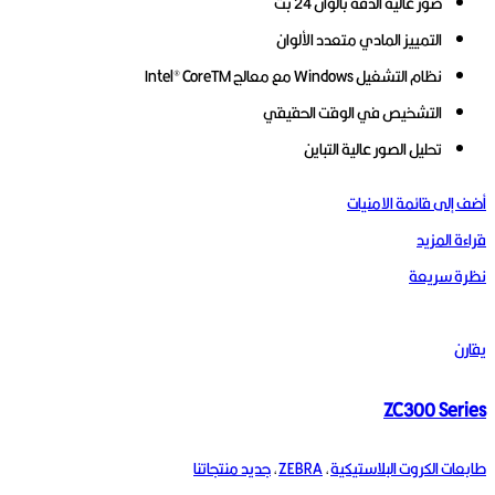
صور عالية الدقة بألوان 24 بت
التمييز المادي متعدد الألوان
نظام التشغيل Windows مع معالج Intel® CoreTM
التشخيص في الوقت الحقيقي
تحليل الصور عالية التباين
أضف إلى قائمة الامنيات
قراءة المزيد
نظرة سريعة
يقارن
ZC300 Series
طابعات الكروت البلاستيكية
,
ZEBRA
,
جديد منتجاتنا