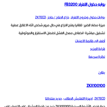
بوابه دخول الافراد FB3200
بوابات دخول وخروج الافراد
,
ذراع الجناح / حاجز
,
ZKTECO
ميزة مضاد للضرر: تلقائيا يفتح الذراع في حال مرور شخص اثناء الاغلاق عملية
تشغيل مباشرة: انخفاض معدل الفشل لضمان الاستقرار والموثوقية
أضف إلى قائمة الامنيات
قراءة المزيد
نظرة سريعة
يقارن
ZKX100100
ZKTECO
,
اجهزة التفتيش الحقائب
,
جديد منتجاتنا
جهاز فحص الأشعة السينية ZKX100100 يزيد من قدرة المشغل على التعرف على