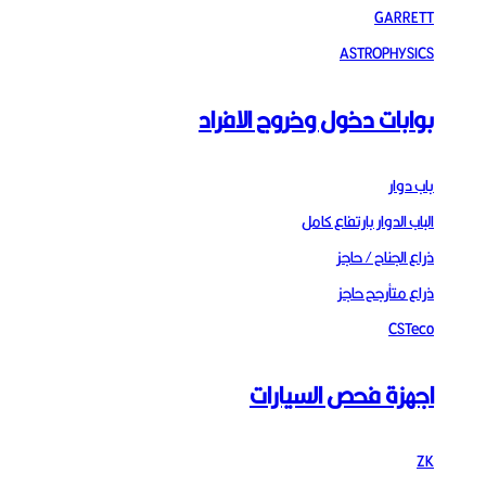
GARRETT
ASTROPHYSICS
بوابات دخول وخروج الافراد
باب دوار
الباب الدوار بارتفاع كامل
ذراع الجناح / حاجز
ذراع متأرجح حاجز
CSTeco
اجهزة فحص السيارات
ZK