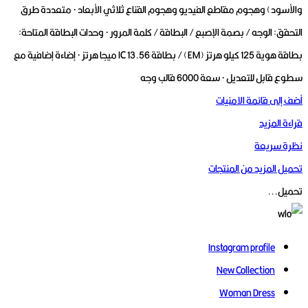
والأسود) وهجوم مقاطع الفيديو وهجوم القناع ثلاثي الأبعاد · متعددة
طرق
التحقق: الوجه / بصمة الإصبع / البطاقة / كلمة المرور · وحدات البطاقة المتاحة:
بطاقة هوية 125 كيلو هرتز (EM) / بطاقة IC 13.56 ميجا هرتز · إضاءة إضافية مع
سطوع قابل للتعديل · سعة 6000 قالب وجه
أضف إلى قائمة الامنيات
قراءة المزيد
نظرة سريعة
تحميل المزيد من المنتجات
تحميل...
Instagram profile
New Collection
Woman Dress