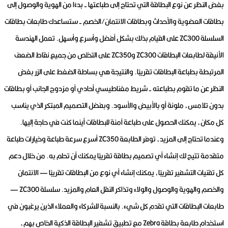
بغض النظر عن نوع البطاقة التي تحتاج إلى طباعتها - بدءًا من الهوية والوصول إلى
بطاقات العضوية والأحداث وبطاقات الائتمان/الخصم - ستساعدك طابعات بطاقات
السلسلة ZC300 على القيام بذلك بشكل أفضل وأسرع وأسهل.
تعمل الهندسة
الأنيقة لطابعات البطاقات ZC300 وZC350 على التخلص من جميع نقاط الضعف
المرتبطة بطباعة البطاقات تقريبًا.
والنتيجة هي بساطة الضغط على الزر بغض
النظر عن ما تقوم بطباعته - شريط مغناطيسي أحادي أو مزدوج الجانب أو بطاقات
بدون تلامس، ملونة أو بالأبيض والأسود.
وبفضل التصميم المبتكر الذي يناسب
كل مكان، يمكنك الحصول على طباعة آمنة للبطاقات أينما كنت في حاجة إليها.
وعندما تحتاج إلى المزيد، توفر الطابعة ZC350 أسرع سرعة طباعة وخيارات طباعة
متقدمة تتيح لك إنشاء أي تصميم بطاقة تقريبًا يمكنك أن تحلم به.
من خلال دعم
كل تقنيات التشفير تقريبًا، يمكنك إنشاء أي نوع من البطاقات تقريبًا — الائتمان
والخصم والهوية والوصول والولاء وتذاكر النقل العام والمزيد.
سلسلة ZC300 —
طابعات البطاقات التي تقدم كل شيء.
بالنسبة للشركاء والعملاء الذين يرغبون في
استخدام طابعة بطاقة Zebra مع تطبيق تشفير البطاقة الذكية الخاص بهم،