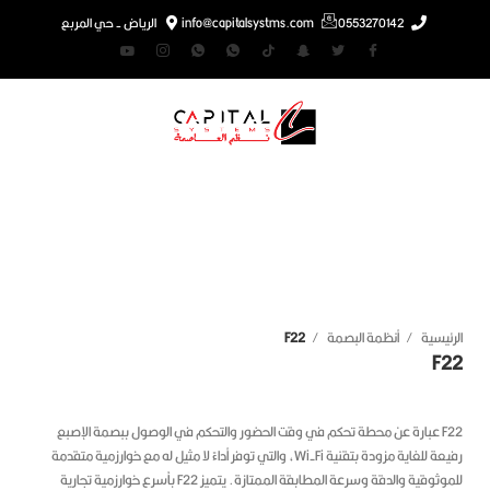
0553270142
info@capitalsystms.com
الرياض - حي المربع
غط للتكبير
رئيسية
أنظمة البصمة
F22
F
F22 عبارة عن محطة تحكم في وقت الحضور والتحكم في الوصول ببصمة الإصبع
رفيعة للغاية مزودة بتقنية Wi-Fi، والتي توفر أداءً لا مثيل له مع خوارزمية متقدمة
موثوقية والدقة وسرعة المطابقة الممتازة.
يتميز F22 بأسرع خوارزمية تجارية