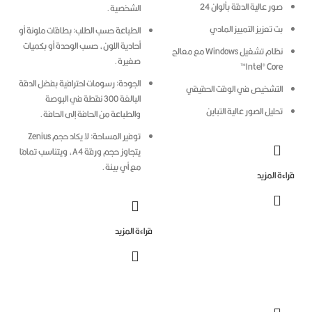
صور عالية الدقة بألوان 24
الشخصية.
بت
تعزيز التمييز المادي
الطباعة حسب الطلب: بطاقات ملونة أو
أحادية اللون، حسب الوحدة أو بكميات
نظام تشغيل Windows مع معالج
صغيرة.
Intel® Core™
الجودة: رسومات احترافية بفضل الدقة
التشخيص في الوقت الحقيقي
البالغة 300 نقطة في البوصة
تحليل الصور عالية التباين
والطباعة من الحافة إلى الحافة.
توفير المساحة: لا يكاد حجم Zenius
يتجاوز حجم ورقة A4، ويتناسب تمامًا
مع أي بيئة.
ءة المزيد
قراءة المزيد