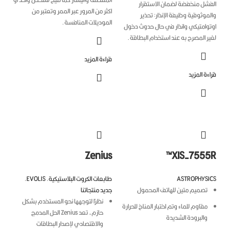
فشل منخفضة لضمان الاستقرار
اكثر من المرور عبر الممر وتعتبر من
موثوقية وظيفة الإنذار: تحذير
الموديلات المنافسة.
توامتيكي وانذار في حال حدوث دخول
ر المصرح به عند استخدام البطاقة.
قراءة المزيد
ءة المزيد
Zenius
XIS-7555
ASTROPHYSI
طابعات الكروت البلاستيكية
,
EVOLIS
,
تصميم متين للهاتف المحمول
جديد منتجاتنا
نظرًا لتوجهها نحو المستخدم بشكل
مقاوم للماء وتم اختبار المناخ للحرارة
حازم، تعد Zenius الحل المدمج
والبرودة الشديدة
والاقتصادي لإصدار البطاقات