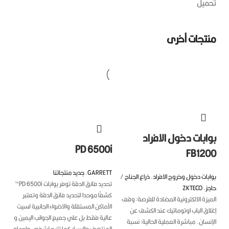
ميل
تجات أخرى
ابات دخول الافراد
PD 6500i
FB12
GARRETT
,
جديد منتجاتنا
بات دخول وخروج الافراد
,
ذراع الجناح /
تحديد فائق الدقة توفر بوابات PD 6500i™
جز
,
ZKTECO
كشفًا موحدا لتحديد فائق الدقة وتعتبر
يزة الالكترونية المضادة للقرصة: وقف
الأماكن المستقلة والاضواء الجانبية لسيت
اق الباب اوتوماتيك عند الكشف عن
عالية فقط بل علي جميع الجوانب اليمين و
نسان. مباشرة العملية الحالية: نسبة
المنتصف واليسار كما تتيح لشخص واحد او