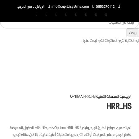
0553270142
info@capitalsystms.com
الرياض - حي المربع
تابة لترى المنتجات التي تبحث عنها.
غط للتكبير
رئيسية
المصدات الامنية
HRR-HS
OPTIMA
HRR-H
تم تصميم حواجز الطرق الهيدروليكية Optima HRR-HS خصيصًا لنقاط الدخول المعرضة
ر الهجوم على المركبات أو تلك التي لديها متطلبات أمنية عالية.
إذا كان هناك تهديد