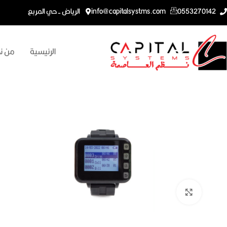
0553270142
info@capitalsystms.com
الرياض - حي المربع
الرئيسية
من ن
اضغط للتكبير