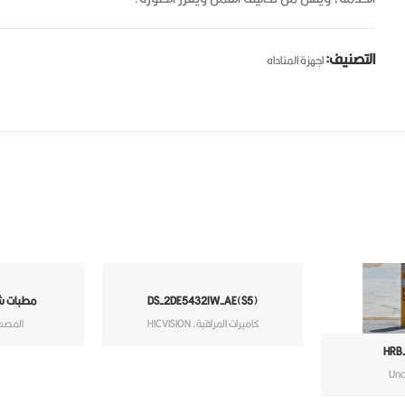
التصنيف:
اجهزة المناداه
DS-2DE5432IW-AE(S5)
مطبات شوكيه r
كاميرات المراقبة
,
HICVISION
المصدا
HRB
Unc