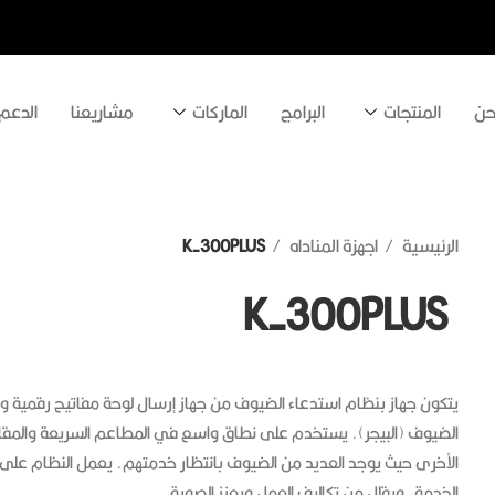
حن
المنتجات
البرامج
الماركات
مشاريعنا
الدعم
الرئيسية
اجهزة المناداه
K-300PLUS
K-300PLUS
يتكون جهاز بنظام استدعاء الضيوف من جهاز إرسال لوحة مفاتيح رقمية وا
الضيوف (البيجر). يستخدم على نطاق واسع في المطاعم السريعة والمقاهي
الأخرى حيث يوجد العديد من الضيوف بانتظار خدمتهم. يعمل النظام عل
الخدمة، ويقلل من تكاليف العمل ويعزز الصورة.