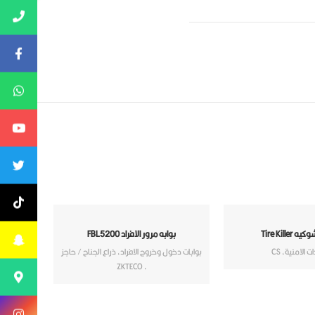
Tire Kille
بوابه مرور الافراد FBL5200
ت الامنية
,
CS
بوابات دخول وخروج الافراد
,
ذراع الجناح / حاجز
ZKTECO
,