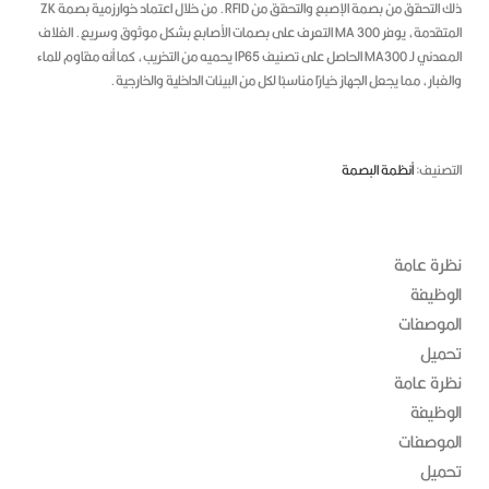
 التحقق من بصمة الإصبع والتحقق من RFID.
من خلال اعتماد خوارزمية بصمة ZK
 يوفر MA 300 التعرف على بصمات الأصابع بشكل موثوق وسريع.
الغلاف
المعدني لـ MA300 الحاصل على تصنيف IP65 يحميه من التخريب، كما أنه مقاوم للماء
غبار، مما يجعل الجهاز خيارًا مناسبًا لكل من البيئات الداخلية والخارجية.
تصنيف:
أنظمة البصمة
رة عامة
وظيفة
موصفات
ميل
رة عامة
وظيفة
موصفات
ميل