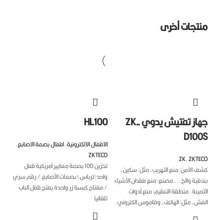
تجات أخرى
جهاز تفتيش يدوي ZK-
HL100
D10
الاقفال الالكترونية
,
اقفال بصمة الاصابع
,
ZKTECO
ZK
,
ZKTE
تخزين 100 بصمة معايير أمريكية قفل
ف الأمن: منع التهريب، مثل: سكين،
واحد(ترباس) بصمات الأصابع / رقم سري
دقية والخ... مصنع: منع فقدان الأشياء
/ مفتاح كبسة زر واحدة يفتح قفل الباب
مينة. منطقة التعليم: منع أدوات
تلقائيا
غش، مثل: الهاتف، وقاموس الكتروني.