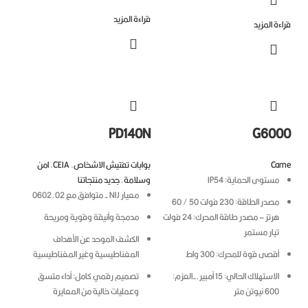
قراءة المزيد
ءة المزيد
PD140N
G600
Ca
بوابات تفتيش الاشخاص
,
CEIA
,
امن
مستوى الحماية: IP54
وسلامة
,
جديد منتجاتنا
معيار NIJ - متوافق مع 0602.02
مصدر الطاقة: 230 فولت 50 / 60
هرتز – مصدر طاقة المحرك: 24 فولت
مدمجة وأنيقة وقوية ومريحة
تيار مستمر
الكشف الموحد عن الأهداف
أقصى قوة للمحرك: 300 واط
المغناطيسية وغير المغناطيسية
الاستهلاك الحالي: 15 أمبير.-العزم:
تصميم رقمي كامل: أداء متسق
600 نيوتن متر
وعمليات خالية من المعايرة