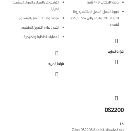
وقت الافتتاح: 4/8 ثانية
الكشف عن المواد والمواد المشعة
(خيار)
دورة العمل: العمل المكثف بدرجة
الحرارة -20.
ما يصل إلى +55.
ج كحد
تمديد وقت التشغيل المستمر
أقصى.
القدرة على التكوين المتقدم
العمليات الداخلية والخارجية
ءة المزيد
قراءة المزيد
DS220
تعد الماسحات الضوئية Zebra DS2208