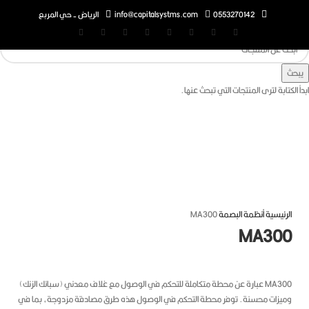
0553270142
info@capitalsystms.com
الرياض - حي المربع
تابة لترى المنتجات التي تبحث عنها.
غط للتكبير
رئيسية
أنظمة البصمة
MA300
MA30
MA300 عبارة عن محطة متكاملة للتحكم في الوصول مع غلاف معدني (سبائك الزنك)
يزات محسنة.
توفر محطة التحكم في الوصول هذه طرق مصادقة مزدوجة، بما في