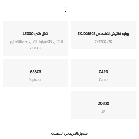
وابه تفتيش الاشخاص ZK-D2180S
قفل ذكي L5000
ZK
,
ZKTECO
الاقفال الالكترونية
,
اقفال بصمة الاصابع
,
ZKTECO
638XR
GARD
Rapiscan
Came
ZQ600
ZK
تحميل المزيد من المنتجات