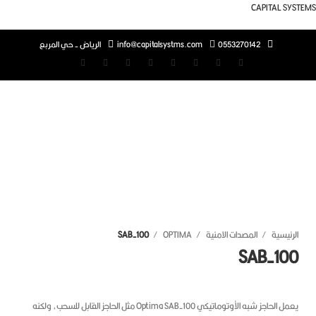
CAPITAL S
0553270142
info@capitalsystms.com
الرياض - حي المربع
غط للتكبير
رئيسية
المصدات الامنية
OPTIMA
SAB-100
SAB-10
يعمل الحاجز شبه الأوتوماتيكي Optima SAB-100 مثل الحاجز القابل للسحب، ولكنه