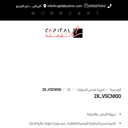
0553270142
info@capitalsystms.com
الرياض - حي المربع
غط للتكبير
رئيسية
اجهزة فحص السيارات
ZK
ZK-VSCN100
ZK-VSCN1
سهلة التركيب والصيانة
كاميرا مسح الخطوط الرقمية التلقائية، مع صورة ملونة عالية الدقة