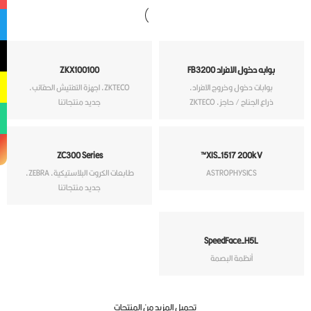
بوابه دخول الافراد FB3200
ZKX100100
بوابات دخول وخروج الافراد
,
ZKTECO
,
اجهزة التفتيش الحقائب
,
ذراع الجناح / حاجز
,
ZKTECO
جديد منتجاتنا
ZC300 Series
XIS-1517 200kV™
ASTROPHYSICS
طابعات الكروت البلاستيكية
,
ZEBRA
,
جديد منتجاتنا
SpeedFace-H5L
أنظمة البصمة
تحميل المزيد من المنتجات