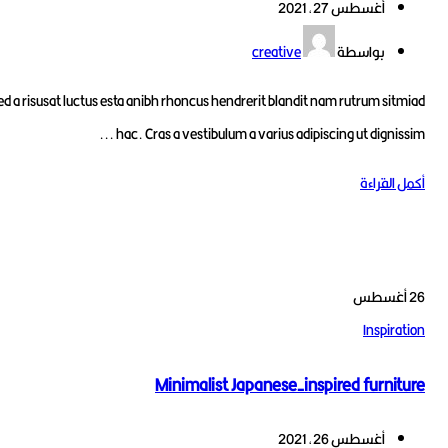
أغسطس 27, 2021
بواسطة
creative
A sed a risusat luctus esta anibh rhoncus hendrerit blandit nam rutrum s
hac. Cras a vestibulum a varius adipiscing ut digniss
لقراءة
سطس
Inspi
Minimalist Japanese-inspired furn
أغسطس 26, 2021