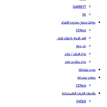
GARRETT
ZK
بوابات دخول وخروج الافراد
CSTeco
الباب الدوار بارتفاع كامل
باب دوار
ذراع الجناح / حاجز
ذراع متأرجح حاجز
جديد منتجاتنا
حواجز متحركة
CSTeco
طابعات الكروت البلاستيكية
EVOLIS