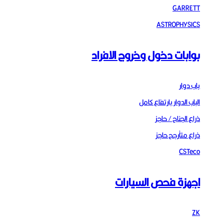
GARRETT
ASTROPHYSICS
بوابات دخول وخروج الافراد
باب دوار
الباب الدوار بارتفاع كامل
ذراع الجناح / حاجز
ذراع متأرجح حاجز
CSTeco
اجهزة فحص السيارات
ZK