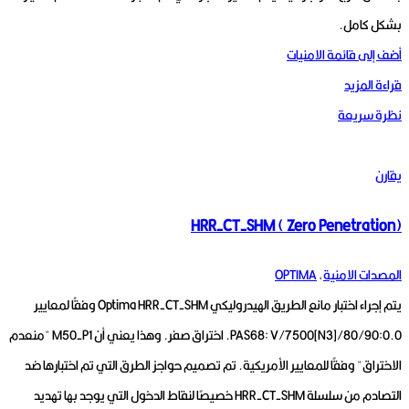
بشكل كامل.
أضف إلى قائمة الامنيات
قراءة المزيد
نظرة سريعة
يقارن
HRR-CT-SHM ( Zero Penetration)
المصدات الامنية
,
OPTIMA
يتم إجراء اختبار مانع الطريق الهيدروليكي Optima HRR-CT-SHM وفقًا لمعايير
PAS68: V/7500[N3]/80/90:0.0.
اختراق صفر.
وهذا يعني أن M50-P1 "منعدم
الاختراق" وفقًا للمعايير الأمريكية.
تم تصميم حواجز الطرق التي تم اختبارها ضد
التصادم من سلسلة HRR-CT-SHM خصيصًا لنقاط الدخول التي يوجد بها تهديد