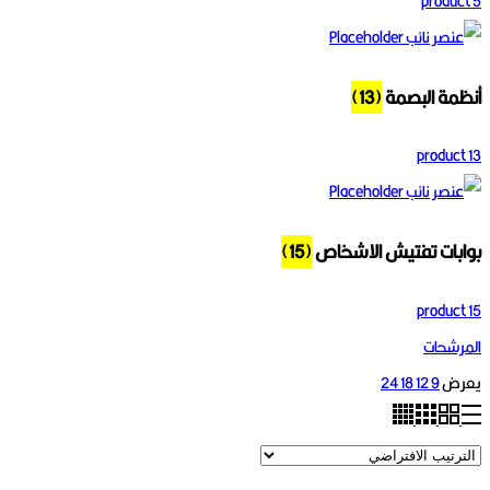
5 product
أنظمة البصمة
(13)
13 product
بوابات تفتيش الاشخاص
(15)
15 product
المرشحات
يعرض
9
12
18
24