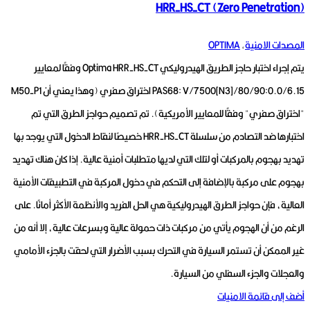
HRR-HS-CT (Zero Penetration)
المصدات الامنية
,
OPTIMA
يتم إجراء اختبار حاجز الطريق الهيدروليكي Optima HRR-HS-CT وفقًا لمعايير
PAS68: V/7500[N3]/80/90:0.0/6.15 اختراق صفري (وهذا يعني أن M50-P1
"اختراق صفري" وفقًا للمعايير الأمريكية).
تم تصميم حواجز الطرق التي تم
اختبارها ضد التصادم من سلسلة HRR-HS-CT خصيصًا لنقاط الدخول التي يوجد بها
تهديد بهجوم بالمركبات أو لتلك التي لديها متطلبات أمنية عالية.
إذا كان هناك تهديد
بهجوم على مركبة بالإضافة إلى التحكم في دخول المركبة في التطبيقات الأمنية
العالية، فإن حواجز الطرق الهيدروليكية هي الحل الفريد والأنظمة الأكثر أمانًا.
على
الرغم من أن الهجوم يأتي من مركبات ذات حمولة عالية وبسرعات عالية، إلا أنه من
غير الممكن أن تستمر السيارة في التحرك بسبب الأضرار التي لحقت بالجزء الأمامي
والعجلات والجزء السفلي من السيارة.
أضف إلى قائمة الامنيات