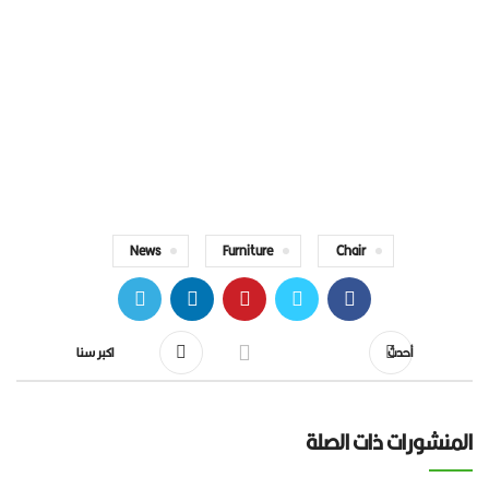
71 Pilgrim Avenue
Chevy Chase,
MD 20815
News
Furniture
Chair
اكبر سنا
أحدث
المنشورات ذات ال