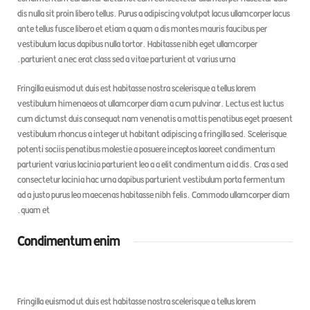
dis nulla sit proin libero tellus.
Purus a adipiscing volutpat lacus ullamcorper lac
ante tellus fusce libero et etiam a quam a dis montes mauris faucibus per
vestibulum lacus dapibus nulla tortor. Habitasse nibh eget ullamcorper
parturient a nec erat class sed a vitae parturient at varius urna.
Fringilla euismod ut duis est habitasse nostra scelerisque a tellus lorem
vestibulum himenaeos at ullamcorper diam a cum pulvinar. Lectus est luctus
cum dictumst duis consequat nam venenatis a mattis penatibus eget praese
vestibulum rhoncus a integer ut habitant adipiscing a fringilla sed. Scelerisqu
potenti sociis penatibus molestie a posuere inceptos laoreet condimentum
parturient varius lacinia parturient leo a a elit condimentum a id dis. Cras a se
consectetur lacinia hac urna dapibus parturient vestibulum porta fermentum
ad a justo purus leo maecenas habitasse nibh felis. Commodo ullamcorper di
quam et.
Condimentum enim
Fringilla euismod ut duis est habitasse nostra scelerisque a tellus lorem