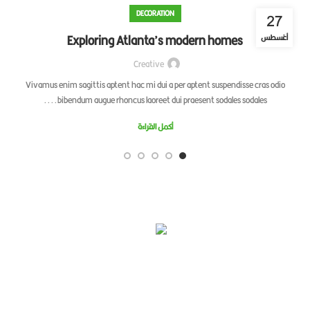
DECORATION
27
27
Exploring Atlanta’s modern homes
سطس
أغسط
Creative
 per a
Vivamus enim sagittis aptent hac mi dui a per aptent suspendisse cras odio
bibendum augue rhoncus laoreet dui praesent sodales sodales....
أكمل القراءة