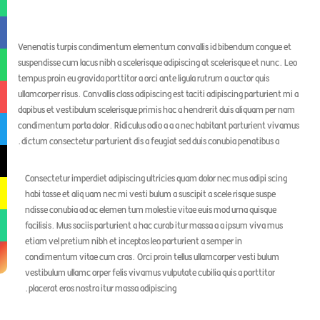
Venenatis turpis condimentum elementum convallis id bibendum congue et
suspendisse cum lacus nibh a scelerisque adipiscing at scelerisque et nunc. Le
tempus proin eu gravida porttitor a orci ante ligula rutrum a auctor quis
ullamcorper risus. Convallis class adipiscing est taciti adipiscing parturient mi
dapibus et vestibulum scelerisque primis hac a hendrerit duis aliquam per nam
condimentum porta dolor. Ridiculus odio a a a nec habitant parturient vivam
dictum consectetur parturient dis a feugiat sed duis conubia penatibus a.
Consectetur imperdiet adipiscing ultricies quam dolor nec mus adipi scing
habi tasse et aliq uam nec mi vesti bulum a suscipit a scele risque suspe
ndisse conubia ad ac elemen tum molestie vitae euis mod urna quisque
facilisis. Mus sociis parturient a hac curab itur massa a a ipsum viva mus
etiam vel pretium nibh et inceptos leo parturient a semper in
condimentum vitae cum cras. Orci proin tellus ullamcorper vesti bulum
vestibulum ullamc orper felis vivamus vulputate cubilia quis a porttitor
placerat eros nostra itur massa adipiscing.